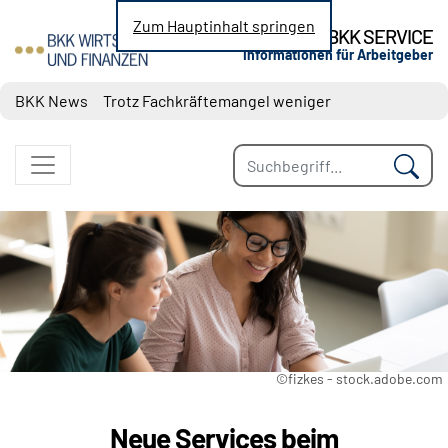
Zum Hauptinhalt springen
BKK SERVICE
Informationen für Arbeitgeber
Nachrichten zu den Themen Sozialversicherung, 
BKK News
Trotz Fachkräftemangel weniger
Neueinstellungen
Steuerbegünstigter Urlaubszuschuss:
Erholungsbeihilfen
Geringe Tarifbindung im Niedriglohnsektor
Jahresarbeitsentgeltgrenzen: Ab 2027 drei
unterschiedliche Grenzen maßgebend
Wechselbereitschaft im Job ist gestiegen
©fizkes - stock.adobe.com
Neue Services beim