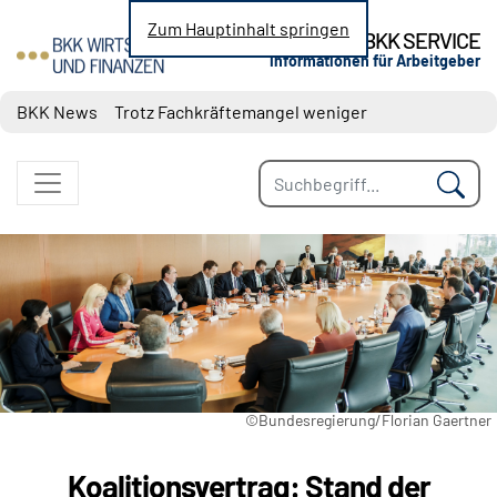
Zum Hauptinhalt springen
BKK SERVICE
Informationen für Arbeitgeber
Nachrichten zu den Themen Sozialversicherung, 
BKK News
Trotz Fachkräftemangel weniger
Neueinstellungen
Steuerbegünstigter Urlaubszuschuss:
Erholungsbeihilfen
Geringe Tarifbindung im Niedriglohnsektor
Jahresarbeitsentgeltgrenzen: Ab 2027 drei
unterschiedliche Grenzen maßgebend
Wechselbereitschaft im Job ist gestiegen
©Bundesregierung/Florian Gaertner
Koalitionsvertrag: Stand der