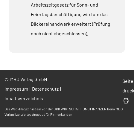
Arbeitszeitgesetz für Sonn- und
Feiertagsbeschäftigung wird um das
Bäckereihandwerk erweitert (Prüfung
noch nicht abgeschlossen).
MBO Verlag GmbH
Seite
Impressum
Datenschutz
druc
Inhaltsverzeichnis
Das Web-Magazin ist ein von der BKK WIRTSCHAFT UND FINANZEN beim MBO
Verlag lizenziertes Angebot für Firmenkunden