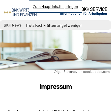
Zum Hauptinhalt springen
BKK SERVICE
Informationen für Arbeitgeber
Nachrichten zu den Themen Sozialversicherung, 
BKK News
Trotz Fachkräftemangel weniger
Neueinstellungen
Steuerbegünstigter Urlaubszuschuss:
Erholungsbeihilfen
Geringe Tarifbindung im Niedriglohnsektor
Jahresarbeitsentgeltgrenzen: Ab 2027 drei
unterschiedliche Grenzen maßgebend
Wechselbereitschaft im Job ist gestiegen
©Igor Stevanovic - stock.adobe.com
Impressum