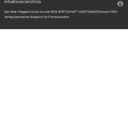
Inhaltsverzeichnis
Das Web-Magazin ist ein von der BKK WIRTSCHAFT UND FINANZEN beim MBO
Verlag lizenziertes Angebot für Firmenkunden