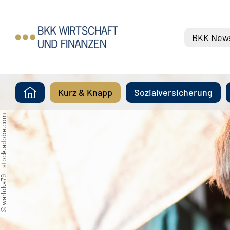
BKK New
Kurz & Knapp
Sozialversicherung
rloka79 - stock.adobe.com